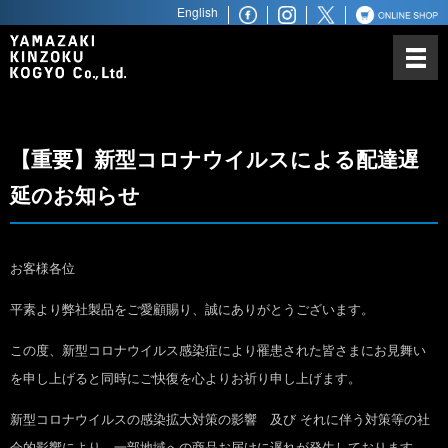
English
山崎金属工業について
カトラリーにかける思い
ノーベル賞との関わり
【重要】新型コロナウイルスによる配達遅
世界最高水準の品質
延のお知らせ
世界へ広がるビジネスパートナ
ー
商品ラインアップ
お客様各位
平素より弊社製品をご愛顧賜り、誠にありがとうございます。
ステンレス鋼材
この度、新型コロナウイルス感染症により罹患された皆さまにお見舞い
を申し上げると同時にご快復を心よりお祈り申し上げます。
新型コロナウイルスの感染拡大対策の影響 及び それに伴う対策等の社
会的影響により、一部地域への商品お届けに遅れが発生しております。