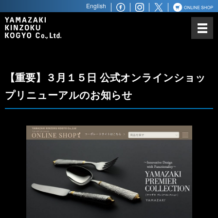
English
山崎金属工業について
カトラリーにかける思い
ノーベル賞との関わり
【重要】３月１５日 公式オンラインショッ
世界最高水準の品質
プリニューアルのお知らせ
世界へ広がるビジネスパートナ
ー
商品ラインアップ
ステンレス鋼材