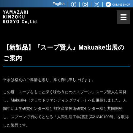
English
山崎金属工業について
カトラリーにかける思い
ノーベル賞との関わり
【新製品】『スープ賢人』Makuake出展の
世界最高水準の品質
ご案内
世界へ広がるビジネスパートナ
ー
商品ラインアップ
平素は格別のご厚情を賜り、厚く御礼申し上げます。
この度「スープをもっと深く味わうためのスプーン」スープ賢人を開発
ステンレス鋼材
し、Makuake（クラウドファンディングサイト）へ出展致しました。人
間生活工学研究センター様と都立産業技術研究センター様と共同開発
し、スプーンで初めてとなる「人間生活工学認証 第21240100号」を取得
した製品です。