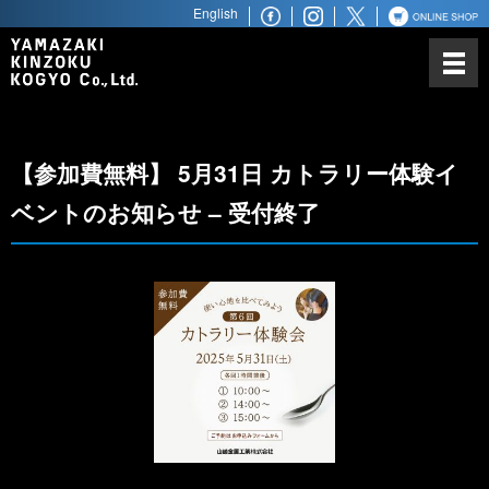
English
山崎金属工業について
カトラリーにかける思い
ノーベル賞との関わり
【参加費無料】 5月31日 カトラリー体験イ
世界最高水準の品質
ベントのお知らせ – 受付終了
世界へ広がるビジネスパートナ
ー
商品ラインアップ
ステンレス鋼材