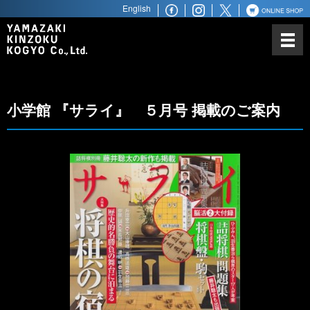
English
山崎金属工業について
カトラリーにかける思い
ノーベル賞との関わり
小学館 『サライ』 ５月号 掲載のご案内
世界最高水準の品質
世界へ広がるビジネスパートナ
ー
商品ラインアップ
ステンレス鋼材