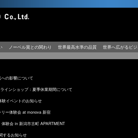
い
ノーベル賞との関わり
世界最高水準の品質
世界へ広がるビジ
送への影響について
ンラインショップ：夏季休業期間について
ー体験イベントのお知らせ
ー体験会 at monova 新宿
会 in 新潟市古町 APARTMENT
に関するお知らせ