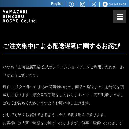
English
山崎金属工業について
カトラリーにかける思い
ノーベル賞との関わり
ご注文集中による配送遅延に関するお詫び
世界最高水準の品質
世界へ広がるビジネスパートナ
ー
いつも「山崎金属工業 公式オンラインショップ」をご利用いただき、あ
りがとうございます。
商品ラインアップ
現在 ご注文の集中による出荷混雑のため、商品の発送までにお時間を頂
ステンレス鋼材
戴しております。順次発送手配をしておりますので、 商品到着まで今し
ばらくお待ちくださいますようお願い申し上げます。
少しでも早くお届けできるよう、全力で取り組んで参ります。
お客様には大変ご迷惑をお掛けいたしますが、何卒ご理解いただきます