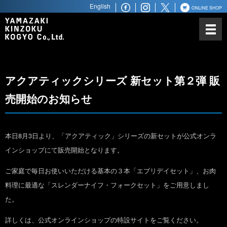
English
山崎金属工業について
カトラリーにかける思い
ノーベル賞との関わり
アクアティックシリーズ 新セット第２弾 販
世界最高水準の品質
売開始のお知らせ
世界へ広がるビジネスパートナ
ー
商品ラインアップ
本日8月3日より、「アクアティック」シリーズの新セットが公式オンラ
インショップにて販売開始となります。
ステンレス鋼材
ご家庭で毎日お使いいただける基本の３本「エブリデイセット」、お肉
料理に最適な「スレンダーナイフ・フォークセット」をご用意しまし
た。
詳しくは、公式オンラインショップの特設サイトをご覧ください。